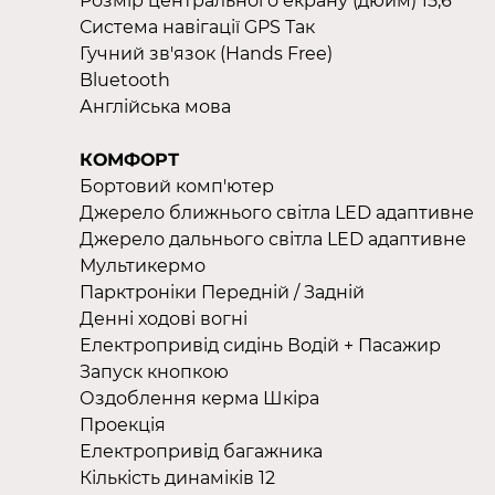
Розмір центрального екрану (дюйм) 15,6
Система навігації GPS Так
Гучний зв'язок (Hands Free)
Bluetooth
Англійська мова
КОМФОРТ
Бортовий комп'ютер
Джерело ближнього світла LED адаптивне
Джерело дальнього світла LED адаптивне
Мультикермо
Парктроніки Передній / Задній
Денні ходові вогні
Електропривід сидінь Водій + Пасажир
Запуск кнопкою
Оздоблення керма Шкіра
Проекція
Електропривід багажника
Кількість динаміків 12