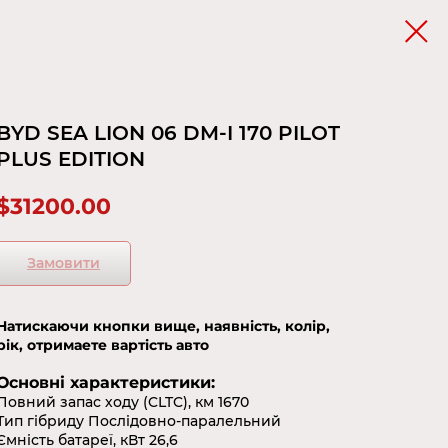
BYD SEA LION 06 DM-I 170 PILOT
PLUS EDITION
$
31200.00
Замовити
Натискаючи кнопки вище, наявність, колір,
рік, отримаете вартість авто
Основні характеристики:
Повний запас ходу (CLTC), км 1670
Тип гібриду Послідовно-паралельний
Ємність батареї, кВт 26,6