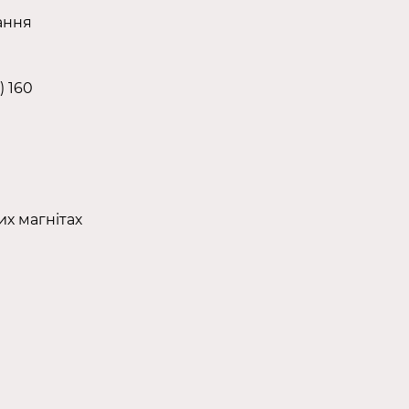
ання
) 160
х магнітах