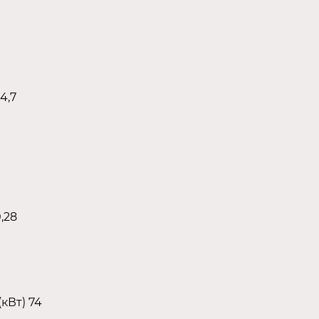
4,7
,28
кВт) 74