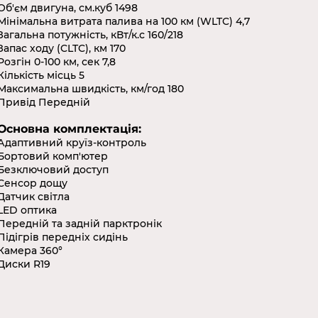
Об'єм двигуна, см.куб 1498
Мінімальна витрата палива на 100 км (WLTC) 4,7
Загальна потужність, кВт/к.с 160/218
Запас ходу (CLTC), км 170
Розгін 0-100 км, сек 7,8
Кількість місць 5
Максимальна швидкість, км/год 180
Привід Передній
Основна комплектація:
Адаптивний круїз-контроль
Бортовий комп'ютер
Безключовий доступ
Сенсор дощу
Датчик світла
LED оптика
Передній та задній парктронік
Підігрів передніх сидінь
Камера 360°
Диски R19