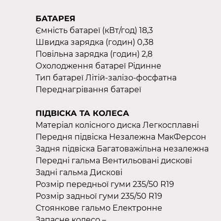
БАТАРЕЯ
Ємність батареї (кВт/год) 18,3
Швидка зарядка (годин) 0,38
Повільна зарядка (годин) 2,8
Охолодження батареї Рідинне
Тип батареї Літій-залізо-фосфатна
Переднагрівання батареї
ПІДВІСКА ТА КОЛЕСА
Матеріал колісного диска Легкосплавні
Передня підвіска Незалежна МакФерсон
Задня підвіска Багатоважільна незалежна
Передні гальма Вентильовані дискові
Задні гальма Дискові
Розмір передньої гуми 235/50 R19
Розмір задньої гуми 235/50 R19
Стоянкове гальмо Електронне
Запасне колесо –