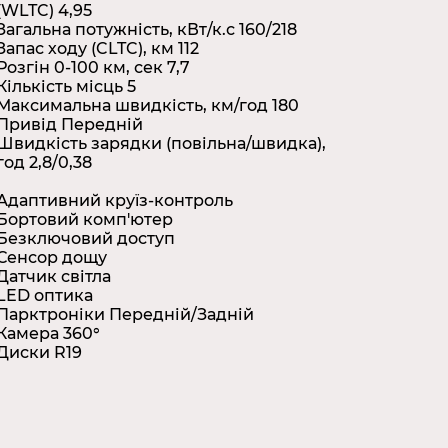
(WLTC) 4,95
Загальна потужність, кВт/к.с 160/218
Запас ходу (CLTC), км 112
Розгін 0-100 км, сек 7,7
Кількість місць 5
Максимальна швидкість, км/год 180
Привід Передній
Швидкість зарядки (повільна/швидка),
год 2,8/0,38
Адаптивний круїз-контроль
Бортовий комп'ютер
Безключовий доступ
Сенсор дощу
Датчик світла
LED оптика
Парктроніки Передній/Задній
Камера 360°
Диски R19