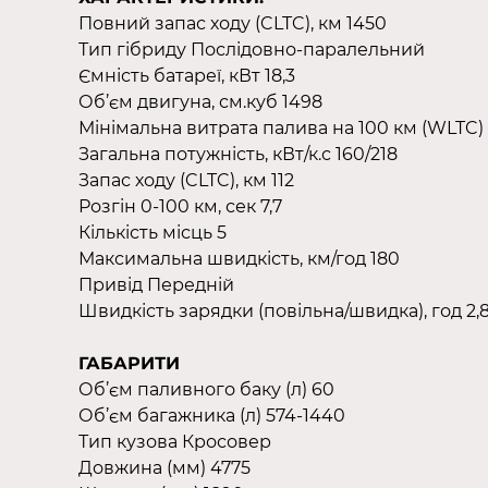
Повний запас ходу (CLTC), км 1450
Тип гібриду Послідовно-паралельний
Ємність батареї, кВт 18,3
Об’єм двигуна, см.куб 1498
Мінімальна витрата палива на 100 км (WLTC) 
Загальна потужність, кВт/к.с 160/218
Запас ходу (CLTC), км 112
Розгін 0-100 км, сек 7,7
Кількість місць 5
Максимальна швидкість, км/год 180
Привід Передній
Швидкість зарядки (повільна/швидка), год 2,8
ГАБАРИТИ
Об’єм паливного баку (л) 60
Об’єм багажника (л) 574-1440
Тип кузова Кросовер
Довжина (мм) 4775