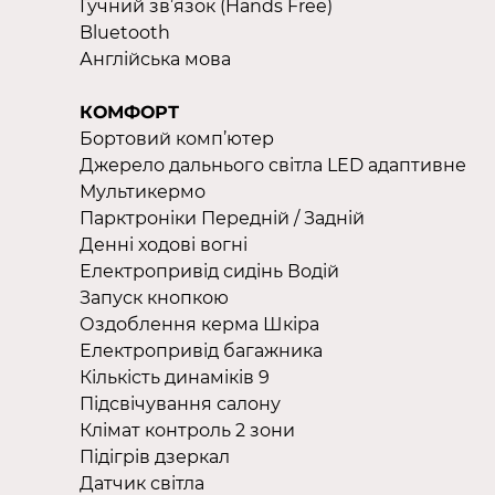
Гучний зв’язок (Hands Free)
Bluetooth
Англійська мова
КОМФОРТ
Бортовий комп’ютер
Джерело дальнього світла LED адаптивне
Мультикермо
Парктроніки Передній / Задній
Денні ходові вогні
Електропривід сидінь Водій
Запуск кнопкою
Оздоблення керма Шкіра
Електропривід багажника
Кількість динаміків 9
Підсвічування салону
Клімат контроль 2 зони
Підігрів дзеркал
Датчик світла