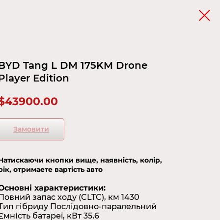
BYD Tang L DM 175KM Drone
Player Edition
$
43900.00
Замовити
Натискаючи кнопки вище, наявність, колір,
рік, отримаете вартість авто
Основні характеристики:
Повний запас ходу (CLTC), км 1430
Тип гібриду Послідовно-паралельний
Ємність батареї, кВт 35,6