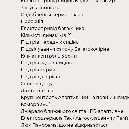
Електропривід сидінь Водій + Пасажир
Запуск кнопкою
Оздоблення керма Шкіра
Проекція
Електропривід багажника
Кількість динаміків 21
Підігрів передніх сидінь
Підсвічування салону Багатоколірне
Клімат контроль 3 зони
Підігрів задніх сидінь
Підігрів керма
Підігрів дзеркал
Сенсор дощу
Датчик світла
Круїз контроль Адаптивний на повній швидк
Камера 360°
Джерело ближнього світла LED адаптивне
Електродзеркала Так / Автоскладання / Пам’
Люк Панорама, що не відкривається