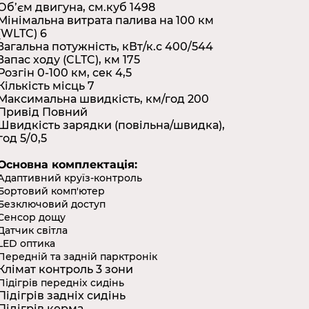
Об’єм двигуна, см.куб 1498
Мінімальна витрата палива на 100 км
(WLTC) 6
Загальна потужність, кВт/к.с 400/544
Запас ходу (CLTC), км 175
Розгін 0-100 км, сек 4,5
Кількість місць 7
Максимальна швидкість, км/год 200
Привід Повний
Швидкість зарядки (повільна/швидка),
год 5/0,5
Основна комплектація:
Адаптивний круїз-контроль
Бортовий комп'ютер
Безключовий доступ
Сенсор дощу
Датчик світла
LED оптика
Передній та задній парктронік
Клімат контроль 3 зони
Підігрів передніх сидінь
Підігрів задніх сидінь
Підігрів керма