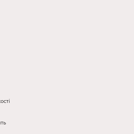
ості
ять