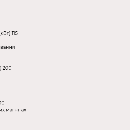
Вт) 115
ування
) 200
00
х магнітах