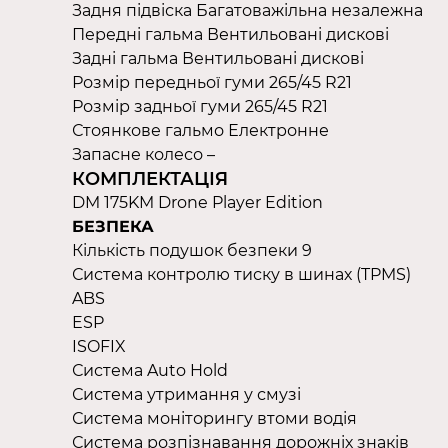
Задня підвіска Багатоважільна незалежна
Передні гальма Вентильовані дискові
Задні гальма Вентильовані дискові
Розмір передньої гуми 265/45 R21
Розмір задньої гуми 265/45 R21
Стоянкове гальмо Електронне
Запасне колесо –
КОМПЛЕКТАЦІЯ
DM 175KM Drone Player Edition
БЕЗПЕКА
Кількість подушок безпеки 9
Система контролю тиску в шинах (TPMS)
ABS
ESP
ISOFIX
Система Auto Hold
Система утримання у смузі
Система моніторингу втоми водія
Система розпізнавання дорожніх знаків