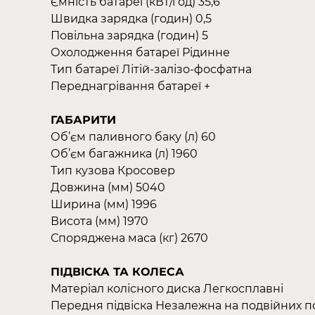
Ємність батареї (кВт/год) 35,6
Швидка зарядка (годин) 0,5
Повільна зарядка (годин) 5
Охолодження батареї Рідинне
Тип батареї Літій-залізо-фосфатна
Переднагрівання батареї +
ГАБАРИТИ
Об’єм паливного баку (л) 60
Об’єм багажника (л) 1960
Тип кузова Кросовер
Довжина (мм) 5040
Ширина (мм) 1996
Висота (мм) 1970
Споряджена маса (кг) 2670
ПІДВІСКА ТА КОЛЕСА
Матеріал колісного диска Легкосплавні
Передня підвіска Незалежна на подвійних 