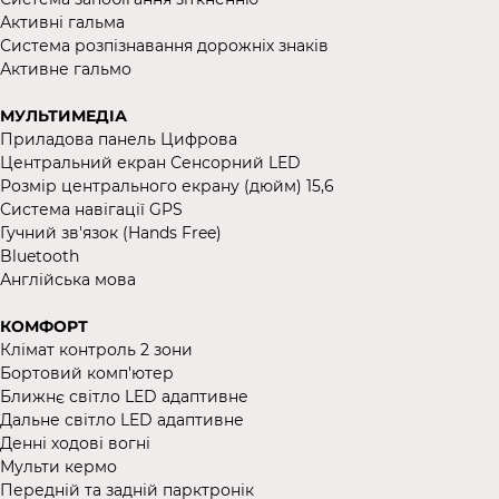
Активні гальма
Система розпізнавання дорожніх знаків
Активне гальмо
МУЛЬТИМЕДІА
Приладова панель Цифрова
Центральний екран Сенсорний LЕD
Розмір центрального екрану (дюйм) 15,6
Система навігації GPS
Гучний зв'язок (Hands Free)
Bluetooth
Англійська мова
КОМФОРТ
Клімат контроль 2 зони
Бортовий комп'ютер
Ближнє світло LED адаптивне
Дальне світло LED адаптивне
Денні ходові вогні
Мульти кермо
Передній та задній парктронік