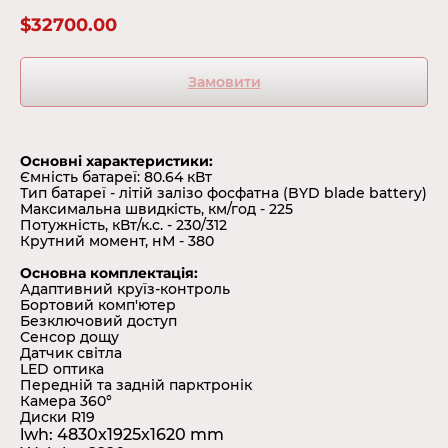
$
32700.00
Замовити
Основні характеристики:
Ємність батареї: 80.64 кВт
Тип батареї - літій залізо фосфатна (BYD blade battery)
Максимальна швидкість, км/год - 225
Потужність, кВт/к.с. - 230/312
Крутний момент, нМ - 380
Основна комплектація:
Адаптивний круїз-контроль
Бортовий комп'ютер
Безключовий доступ
Сенсор дощу
Датчик світла
LED оптика
Передній та задній парктронік
Камера 360°
Диски R19
lwh: 4830x1925x1620 mm