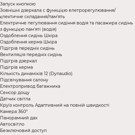
Запуск кнопкою
Зовнішні дзеркала с функцією елетрорегулювання/
єлектичне складання/пам'ять
Електричне пегулювання сидіння водія та пасажира сидінь
з функцією пам'яті (водія)
Оздоблення сидінь Шкіра
Оздоблення керма Шкіра
Підігрів передніх сидінь
Вентиляція передніх сидінь
Підігрів дзеркал
Підігрів керма
Кількість динаміків 12 (Dynaudio)
Підсвічування салону
Електропривод багажника
Сенсор дощу
Датчик світла
Круїз контроль Адаптивний на повній швидкості
Камера 360°
Панорамний дах
Автосвітло
Безключовий доступ